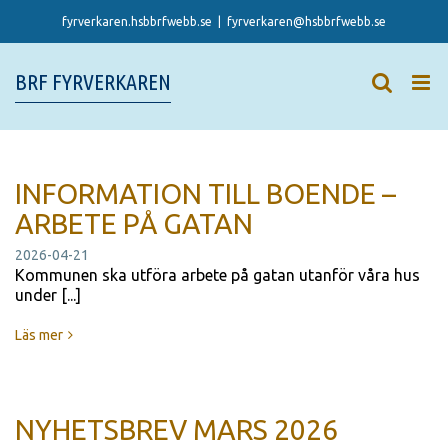
Skip
fyrverkaren.hsbbrfwebb.se
|
fyrverkaren@hsbbrfwebb.se
to
content
BRF FYRVERKAREN
INFORMATION TILL BOENDE –
ARBETE PÅ GATAN
2026-04-21
Kommunen ska utföra arbete på gatan utanför våra hus
under [...]
Läs mer
NYHETSBREV MARS 2026